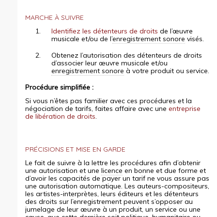
t
MARCHE À SUIVRE
i
o
Identifiez les détenteurs de droits
de l’œuvre
musicale et/ou de l’
enregistrement sonore
visés.
n
s
Obtenez l’autorisation des détenteurs de droits
d’associer leur œuvre musicale et/ou
d
enregistrement sonore
à votre produit ou service.
e
Procédure simplifiée :
m
u
Si vous n’êtes pas familier avec ces procédures et la
négociation de tarifs, faites affaire avec une
entreprise
s
de libération de droits
.
i
q
u
PRÉCISIONS ET MISE EN GARDE
e
Le fait de suivre à la lettre les procédures afin d’obtenir
:
une autorisation et une
licence
en bonne et due forme et
d’avoir les capacités de payer un tarif ne vous assure pas
P
une autorisation automatique. Les auteurs-compositeurs,
o
les artistes-interprètes, leurs éditeurs et les détenteurs
u
des droits sur l’enregistrement peuvent s’opposer au
r
jumelage de leur œuvre à un produit, un service ou une
d